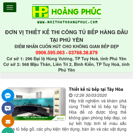
ĐƠN VỊ THIẾT KẾ THI CÔNG TỦ BẾP HÀNG ĐẦU
TẠI PHÚ YÊN
ĐIỂM NHẤN CUỐN HÚT CHO KHÔNG GIAN BẾP ĐẸP
0906.595.063
-
03768.38.879
Cơ sở 1: 296 Đại lộ Hùng Vương, TP Tuy Hoà, tỉnh Phú Yên
Cơ sở 2: 568 Mậu Thân, Liên Trì 2, Bình Kiến, TP Tuy Hoà, tỉnh
Phú Yên
Thiết kế tủ bếp tại Tây Hòa
12:26 30/03/2020
Hãy trải nghiệm và khám phá
cùng Thiết kế tủ bếp tại Tây
Hòa để có được tổng thể
không gian phòng bếp đẹp, có
sự kết hợp tinh tế màu sắc
giữa tủ bếp gỗ, các phụ kiện tiện dụng, bàn ăn và các vật dụng