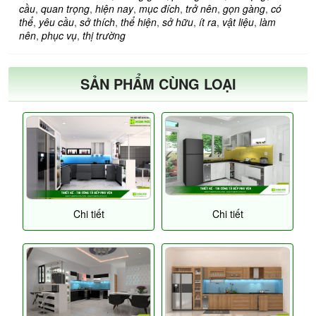
cầu
,
quan trọng
,
hiện nay
,
mục đích
,
trở nên
,
gọn gàng
,
có
thể
,
yêu cầu
,
sở thích
,
thể hiện
,
sở hữu
,
ít ra
,
vật liệu
,
làm
nên
,
phục vụ
,
thị trường
SẢN PHẨM CÙNG LOẠI
Chi tiết
Chi tiết