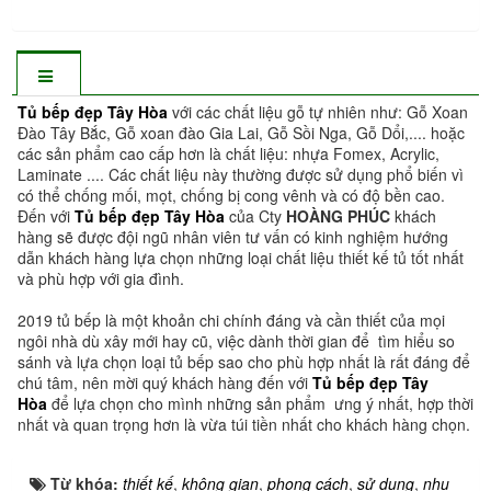
Tủ bếp đẹp Tây Hòa
với các chất liệu gỗ tự nhiên như: Gỗ Xoan
Đào Tây Bắc, Gỗ xoan đào Gia Lai, Gỗ Sồi Nga, Gỗ Dổi,.... hoặc
các sản phẩm cao cấp hơn là chất liệu: nhựa Fomex, Acrylic,
Laminate .... Các chất liệu này thường được sử dụng phổ biến vì
có thể chống mối, mọt, chống bị cong vênh và có độ bền cao.
Đến với
Tủ bếp đẹp Tây Hòa
của Cty
HOÀNG PHÚC
khách
hàng sẽ được đội ngũ nhân viên tư vấn có kinh nghiệm hướng
dẫn khách hàng lựa chọn những loại chất liệu thiết kế tủ tốt nhất
và phù hợp với gia đình.
2019 tủ bếp là một khoản chi chính đáng và cần thiết của mọi
ngôi nhà dù xây mới hay cũ, việc dành thời gian để tìm hiểu so
sánh và lựa chọn loại tủ bếp sao cho phù hợp nhất là rất đáng để
chú tâm, nên mời quý khách hàng đến với
Tủ bếp đẹp Tây
Hòa
để lựa chọn cho mình những sản phẩm ưng ý nhất, hợp thời
nhất và quan trọng hơn là vừa túi tiền nhất cho khách hàng chọn.
Từ khóa:
thiết kế
,
không gian
,
phong cách
,
sử dụng
,
nhu