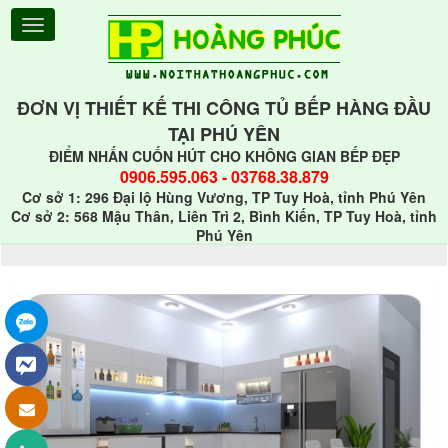
ĐƠN VỊ THIẾT KẾ THI CÔNG TỦ BẾP HÀNG ĐẦU
TẠI PHÚ YÊN
ĐIỂM NHẤN CUỐN HÚT CHO KHÔNG GIAN BẾP ĐẸP
0906.595.063
-
03768.38.879
Cơ sở 1: 296 Đại lộ Hùng Vương, TP Tuy Hoà, tỉnh Phú Yên
Cơ sở 2: 568 Mậu Thân, Liên Trì 2, Bình Kiến, TP Tuy Hoà, tỉnh
Phú Yên