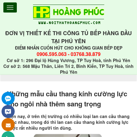
ĐƠN VỊ THIẾT KẾ THI CÔNG TỦ BẾP HÀNG ĐẦU
TẠI PHÚ YÊN
ĐIỂM NHẤN CUỐN HÚT CHO KHÔNG GIAN BẾP ĐẸP
0906.595.063
-
03768.38.879
Cơ sở 1: 296 Đại lộ Hùng Vương, TP Tuy Hoà, tỉnh Phú Yên
Cơ sở 2: 568 Mậu Thân, Liên Trì 2, Bình Kiến, TP Tuy Hoà, tỉnh
Phú Yên
Những mẫu cầu thang kính cường lực
cho ngôi nhà thêm sang trọng
Hiện nay, ở trên thị trường có nhiều loại lan can cầu thang
khác nhau, trong đó thì lan can cầu thang kính cường lực
được rất nhiều người tin dùng.