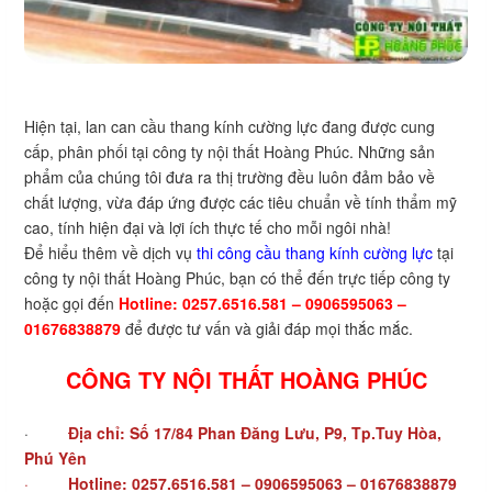
Hiện tại, lan can cầu thang kính cường lực đang được cung
cấp, phân phối tại công ty nội thất Hoàng Phúc. Những sản
phẩm của chúng tôi đưa ra thị trường đều luôn đảm bảo về
chất lượng, vừa đáp ứng được các tiêu chuẩn về tính thẩm mỹ
cao, tính hiện đại và lợi ích thực tế cho mỗi ngôi nhà!
Để hiểu thêm về dịch vụ
thi công cầu thang kính cường lực
tại
công ty nội thất Hoàng Phúc, bạn có thể đến trực tiếp công ty
hoặc gọi đến
Hotline: 0257.6516.581 – 0906595063 –
01676838879
để được tư vấn và giải đáp mọi thắc mắc.
CÔNG TY NỘI THẤT HOÀNG PHÚC
·
Địa chỉ: Số 17/84 Phan Đăng Lưu, P9, Tp.Tuy Hòa,
Phú Yên
·
Hotline: 0257.6516.581 – 0906595063 – 01676838879