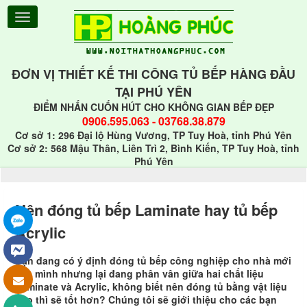
ĐƠN VỊ THIẾT KẾ THI CÔNG TỦ BẾP HÀNG ĐẦU
TẠI PHÚ YÊN
ĐIỂM NHẤN CUỐN HÚT CHO KHÔNG GIAN BẾP ĐẸP
0906.595.063
-
03768.38.879
Cơ sở 1: 296 Đại lộ Hùng Vương, TP Tuy Hoà, tỉnh Phú Yên
Cơ sở 2: 568 Mậu Thân, Liên Trì 2, Bình Kiến, TP Tuy Hoà, tỉnh
Phú Yên
Nên đóng tủ bếp Laminate hay tủ bếp
Acrylic
Bạn đang có ý định đóng tủ bếp công nghiệp cho nhà mới
của mình nhưng lại đang phân vân giữa hai chất liệu
Laminate và Acrylic, không biết nên đóng tủ bằng vật liệu
nào thì sẽ tốt hơn? Chúng tôi sẽ giới thiệu cho các bạn