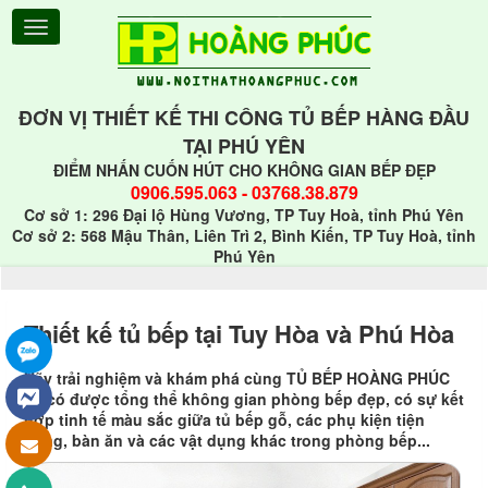
ĐƠN VỊ THIẾT KẾ THI CÔNG TỦ BẾP HÀNG ĐẦU
TẠI PHÚ YÊN
ĐIỂM NHẤN CUỐN HÚT CHO KHÔNG GIAN BẾP ĐẸP
0906.595.063
-
03768.38.879
Cơ sở 1: 296 Đại lộ Hùng Vương, TP Tuy Hoà, tỉnh Phú Yên
Cơ sở 2: 568 Mậu Thân, Liên Trì 2, Bình Kiến, TP Tuy Hoà, tỉnh
Phú Yên
Thiết kế tủ bếp tại Tuy Hòa và Phú Hòa
Hãy trải nghiệm và khám phá cùng TỦ BẾP HOÀNG PHÚC
để có được tổng thể không gian phòng bếp đẹp, có sự kết
hợp tinh tế màu sắc giữa tủ bếp gỗ, các phụ kiện tiện
dụng, bàn ăn và các vật dụng khác trong phòng bếp...