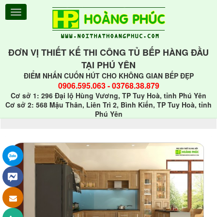
ĐƠN VỊ THIẾT KẾ THI CÔNG TỦ BẾP HÀNG ĐẦU
TẠI PHÚ YÊN
ĐIỂM NHẤN CUỐN HÚT CHO KHÔNG GIAN BẾP ĐẸP
0906.595.063
-
03768.38.879
Cơ sở 1: 296 Đại lộ Hùng Vương, TP Tuy Hoà, tỉnh Phú Yên
Cơ sở 2: 568 Mậu Thân, Liên Trì 2, Bình Kiến, TP Tuy Hoà, tỉnh
Phú Yên