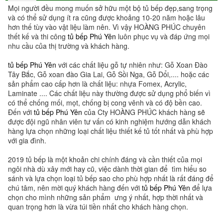
Mọi người đều mong muốn sở hữu một bộ tủ bếp đẹp,sang trọng
và có thể sử dụng ít ra cũng được khoảng 10-20 năm hoặc lâu
hơn thế tùy vào vật liệu làm nên. Vì vậy HOÀNG PHÚC chuyên
thết kế và thi công
tủ bếp Phú Yên
luôn phục vụ và đáp ứng mọi
nhu cầu của thị trường và khách hàng.
tủ bếp Phú Yên
với các chất liệu gỗ tự nhiên như: Gỗ Xoan Đào
Tây Bắc, Gỗ xoan đào Gia Lai, Gỗ Sồi Nga, Gỗ Dổi,.... hoặc các
sản phẩm cao cấp hơn là chất liệu: nhựa Fomex, Acrylic,
Laminate .... Các chất liệu này thường được sử dụng phổ biến vì
có thể chống mối, mọt, chống bị cong vênh và có độ bền cao.
Đến với
tủ bếp Phú Yên
của Cty HOÀNG PHÚC khách hàng sẽ
được đội ngũ nhân viên tư vấn có kinh nghiệm hướng dẫn khách
hàng lựa chọn những loại chất liệu thiết kế tủ tốt nhất và phù hợp
với gia đình.
2019 tủ bếp là một khoản chi chính đáng và cần thiết của mọi
ngôi nhà dù xây mới hay cũ, việc dành thời gian để tìm hiểu so
sánh và lựa chọn loại tủ bếp sao cho phù hợp nhất là rất đáng để
chú tâm, nên mời quý khách hàng đến với
tủ bếp Phú Yên
để lựa
chọn cho mình những sản phẩm ưng ý nhất, hợp thời nhất và
quan trọng hơn là vừa túi tiền nhất cho khách hàng chọn.