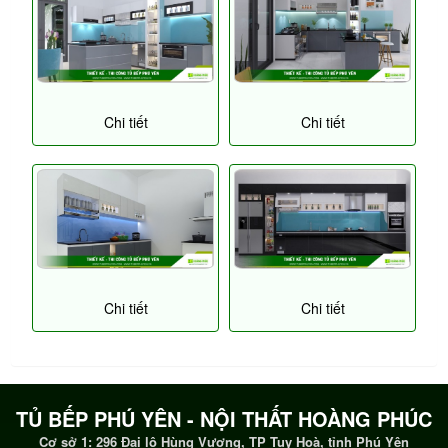
Chi tiết
Chi tiết
Chi tiết
Chi tiết
TỦ BẾP PHÚ YÊN - NỘI THẤT HOÀNG PHÚC
Cơ sở 1: 296 Đại lộ Hùng Vương, TP Tuy Hoà, tỉnh Phú Yên