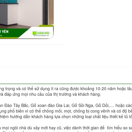
g trọng và có thể sử dụng ít ra cũng được khoảng 10-20 năm hoặc lâ
và đáp ứng mọi nhu cầu của thị trường và khách hàng.
oan Đào Tây Bắc, Gỗ xoan đào Gia Lai, Gỗ Sồi Nga, Gỗ Dổi,.... hoặc cá
 dụng phổ biến vì có thể chống mối, mọt, chống bị cong vênh và có độ 
iệm hướng dẫn khách hàng lựa chọn những loại chất liệu thiết kế tủ tố
 mọi ngôi nhà dù xây mới hay cũ, việc dành thời gian để tìm hiểu so sá