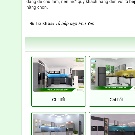
đáng để chú tâm, nên mời quý khách hàng đến với
tủ bế
hàng chọn.
Từ khóa:
Tủ bếp đẹp Phú Yên
Chi tiết
Chi tiết