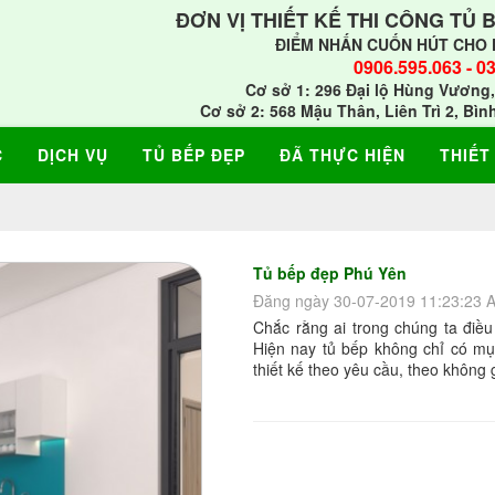
ĐƠN VỊ THIẾT KẾ THI CÔNG TỦ 
ĐIỂM NHẤN CUỐN HÚT CHO 
0906.595.063
-
03
Cơ sở 1: 296 Đại lộ Hùng Vương,
Cơ sở 2: 568 Mậu Thân, Liên Trì 2, Bìn
C
DỊCH VỤ
TỦ BẾP ĐẸP
ĐÃ THỰC HIỆN
THIẾT
Tủ bếp đẹp Phú Yên
Đăng ngày 30-07-2019 11:23:23 
Chắc rằng ai trong chúng ta điều
Hiện nay tủ bếp không chỉ có mụ
thiết kế theo yêu cầu, theo không 