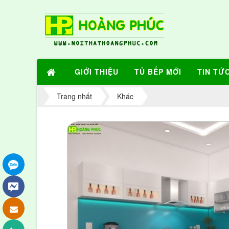
GIỚI THIỆU
TỦ BẾP MỚI
TIN TỨ
Trang nhất
Khác