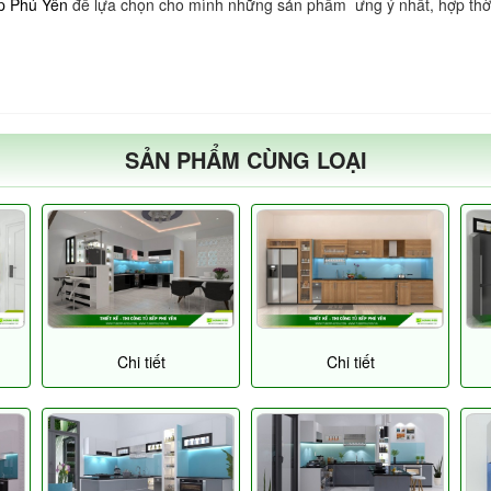
p Phú Yên
để lựa chọn cho mình những sản phẩm ưng ý nhất, hợp thời n
SẢN PHẨM CÙNG LOẠI
Chi tiết
Chi tiết