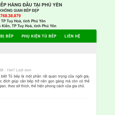
BẾP HÀNG ĐẦU TẠI PHÚ YÊN
KHÔNG GIAN BẾP ĐẸP
768.38.879
 TP Tuy Hoà, tỉnh Phú Yên
h Kiến, TP Tuy Hoà, tỉnh Phú Yên
 BỊ BẾP
PHỤ KIỆN TỦ BẾP
LIÊN HỆ
AM - 1947 Lượt xem
 biết Tủ bếp là một phần rất quan trọng của ngôi gia,
c đích giúp căn bếp trở nên gọn gàng mà còn có thể
gian, theo sở thích, thể hiện phong cách của gia chủ.