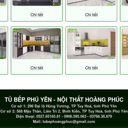
Chi tiết
Chi tiết
Chi tiết
Chi tiết
TỦ BẾP PHÚ YÊN - NỘI THẤT HOÀNG PHÚC
Cơ sở 1: 296 Đại lộ Hùng Vương, TP Tuy Hoà, tỉnh Phú Yên
Cơ sở 2: 568 Mậu Thân, Liên Trì 2, Bình Kiến, TP Tuy Hoà, tỉnh Phú Yên
Điện thoại: 0527.65165.81 - 0906.595.063 - 03768.38.879
Mail: tubephoangphuc@gmail.com