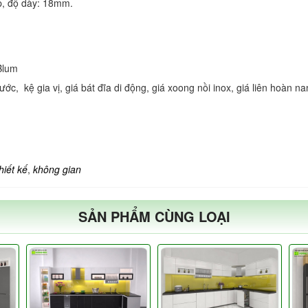
ếp, độ dày: 18mm.
 Blum
, kệ gia vị, giá bát đĩa di động, giá xoong nồi inox, giá liên hoàn nan
hiết kế
,
không gian
SẢN PHẨM CÙNG LOẠI