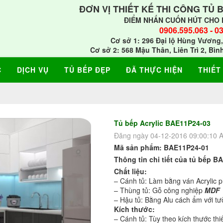
ĐƠN VỊ THIẾT KẾ THI CÔNG TỦ 
ĐIỂM NHẤN CUỐN HÚT CHO 
0906.595.063
-
03
Cơ sở 1: 296 Đại lộ Hùng Vương,
Cơ sở 2: 568 Mậu Thân, Liên Trì 2, Bìn
C
DỊCH VỤ
TỦ BẾP ĐẸP
ĐÃ THỰC HIỆN
THIẾT
Tủ bếp Acrylic BAE11P24-03
Đăng ngày 04-12-2016 09:00:10 
Mã sản phẩm
:
BAE11P24-01
Thông tin chi tiết của tủ bếp
BA
Chất liệu:
– Cánh tủ: Làm bằng ván Acrylic p
– Thùng tủ: Gỗ công nghiệp
MDF
– Hậu tủ: Bằng Alu cách ẩm với tư
Kích thước:
– Cánh tủ: Tùy theo kích thước th