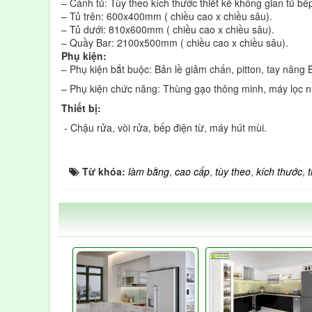
– Cánh tủ: Tùy theo kích thước thiết kế không gian tủ b
– Tủ trên: 600x400mm ( chiều cao x chiều sâu).
– Tủ dưới: 810x600mm ( chiều cao x chiều sâu).
– Quầy Bar: 2100x500mm ( chiều cao x chiều sâu).
Phụ kiện:
– Phụ kiện bắt buộc: Bản lề giảm chấn, pitton, tay nâng
– Phụ kiện chức năng: Thùng gạo thông minh, máy lọc nước
Thiết bị:
- Chậu rửa, vòi rửa, bếp điện từ, máy hút mùi.
Từ khóa:
làm bằng
,
cao cấp
,
tùy theo
,
kích thước
,
t