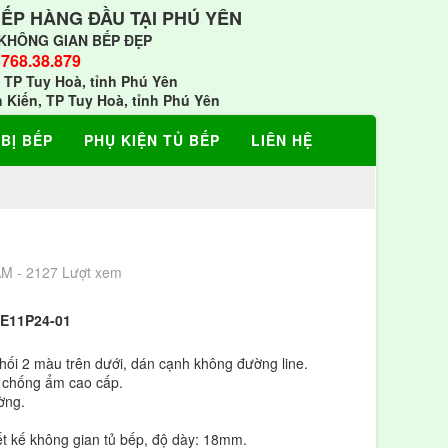
BẾP HÀNG ĐẦU TẠI PHÚ YÊN
KHÔNG GIAN BẾP ĐẸP
768.38.879
 TP Tuy Hoà, tỉnh Phú Yên
h Kiến, TP Tuy Hoà, tỉnh Phú Yên
 BỊ BẾP
PHỤ KIỆN TỦ BẾP
LIÊN HỆ
AM - 2127 Lượt xem
E11P24-01
hối 2 màu trên dưới, dán cạnh không đường line.
chống ẩm cao cấp.
ờng.
iết kế không gian tủ bếp, độ dày: 18mm.