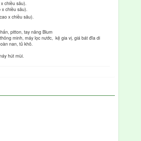
x chiều sâu).
 x chiều sâu).
ao x chiều sâu).
hấn, pitton, tay nâng Blum
hông minh, máy lọc nước, kệ gia vị, giá bát đĩa di
hoàn nan, tủ khô.
máy hút mùi.